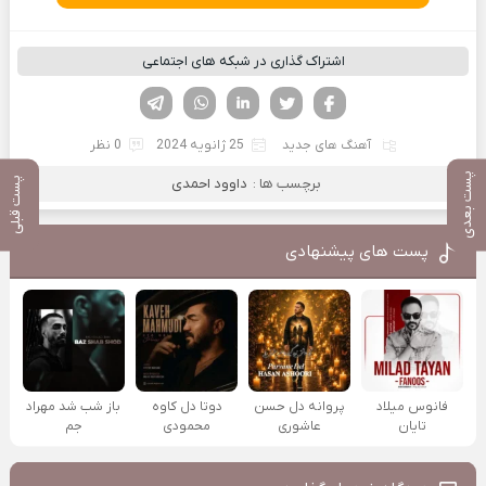
اشتراک گذاری در شبکه های اجتماعی
فیسوک
تویتر
لینکدین
واتساپ
تلگرام
آهنگ های جدید
25 ژانویه 2024
0 نظر
پست بعدی
برچسب ها :
داوود احمدی
پست قبلی
پست های پیشنهادی
فانوس میلاد
پروانه دل حسن
دوتا دل کاوه
باز شب شد مهراد
تایان
عاشوری
محمودی
جم