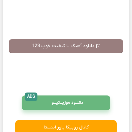
دانلود آهنگ با کیفیت خوب 128
ADS
دانلــود موزیــکیـــو
کانال روبیکا پاور اینستا