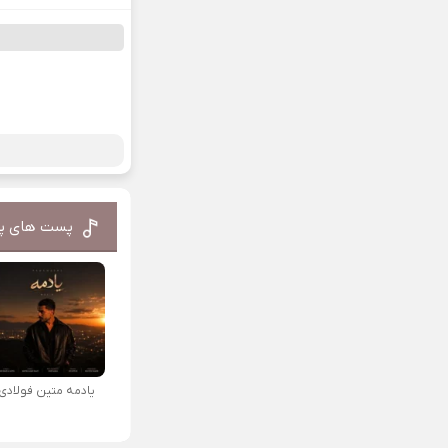
پست های پ
یادمه متین فولادی