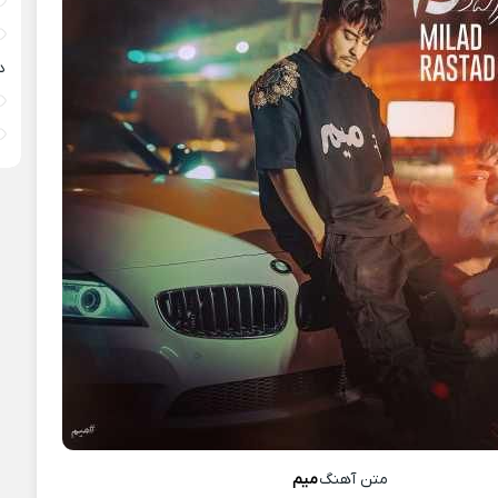
د
متن آهنگ
میم