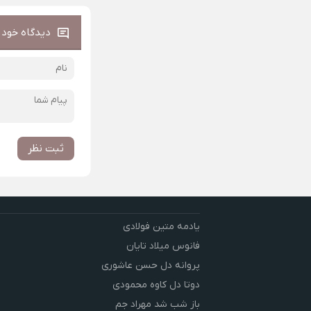
دیدگاه خود ر
ثبت نظر
یادمه متین فولادی
فانوس میلاد تایان
پروانه دل حسن عاشوری
دوتا دل کاوه محمودی
باز شب شد مهراد جم