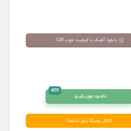
دانلود آهنگ با کیفیت خوب 128
ADS
دانلــود موزیــکیـــو
کانال روبیکا پاور اینستا