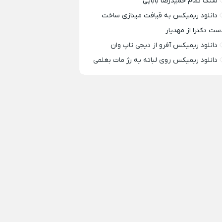
سنگ تمام حمیدرضا بابایی
دانلود ریمیکس به قیافت مینازی ساخت
ست دکترا از مهدیار
دانلود ریمیکس آفرو از ديجی تاپ وان
دانلود ریمیکس روی لباته یه رژ مات بغلمی