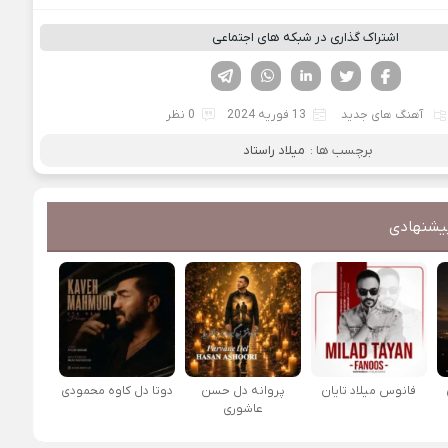
اشتراک گذاری در شبکه های اجتماعی
فیسوک
تویتر
لینکدین
واتساپ
تلگرام
آهنگ های جدید
13 فوریه 2024
0 نظر
برچسب ها :
میلاد راستاد
یشنهادی
فانوس میلاد تایان
پروانه دل حسن
دوتا دل کاوه محمودی
عاشوری