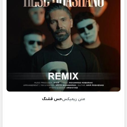
متن ریمیکس
حس قشنگ