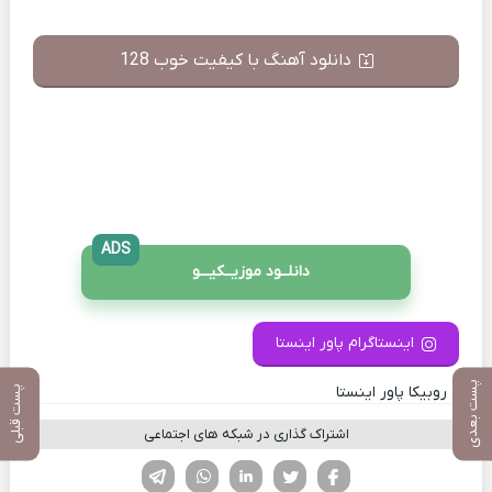
دانلود آهنگ با کیفیت خوب 128
ADS
دانلــود موزیــکیـــو
اینستاگرام پاور اینستا
پست بعدی
کانال روبیکا پاور اینستا
پست قبلی
اشتراک گذاری در شبکه های اجتماعی
فیسوک
تویتر
لینکدین
واتساپ
تلگرام