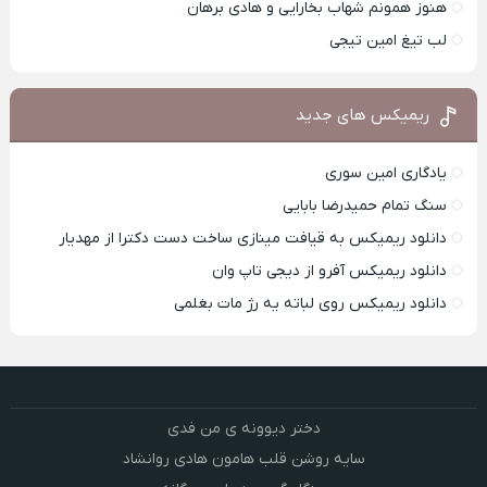
هنوز همونم شهاب بخارایی و هادی برهان
لب تیغ امین تیجی
ریمیکس های جدید
یادگاری امین سوری
سنگ تمام حمیدرضا بابایی
دانلود ریمیکس به قیافت مینازی ساخت دست دکترا از مهدیار
دانلود ریمیکس آفرو از ديجی تاپ وان
دانلود ریمیکس روی لباته یه رژ مات بغلمی
دختر دیوونه ی من فدی
سایه روشن قلب هامون هادی روانشاد