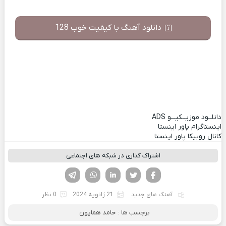
دانلود آهنگ با کیفیت خوب 128
دانلــود موزیــکیـــو
ADS
اینستاگرام پاور اینستا
کانال روبیکا پاور اینستا
اشتراک گذاری در شبکه های اجتماعی
فیسوک
تویتر
لینکدین
واتساپ
تلگرام
آهنگ های جدید
21 ژانویه 2024
0 نظر
برچسب ها :
حامد همایون