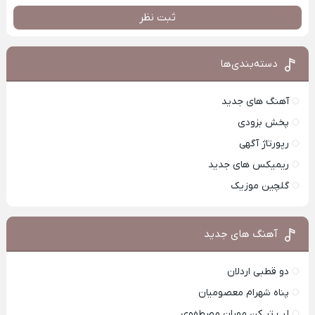
ثبت نظر
دسته‌بندی‌ها
آهنگ های جدید
پخش بزودی
رپورتاژ آگهی
ریمیکس های جدید
گلچین موزیک
آهنگ های جدید
دو قطبی اردلان
پناه شهرام معصومیان
لب تر کن مهران مصطفوی