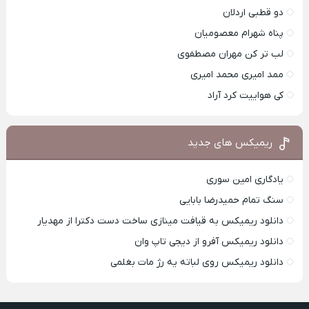
دو قطبی اردلان
پناه شهرام معصومیان
لب تر کن مهران مصطفوی
ممد امیری محمد امیری
کی هواییت کرد آراد
ریمیکس های جدید
یادگاری امین سوری
سنگ تمام حمیدرضا بابایی
دانلود ریمیکس به قیافت مینازی ساخت دست دکترا از مهدیار
دانلود ریمیکس آفرو از ديجی تاپ وان
دانلود ریمیکس روی لباته یه رژ مات بغلمی