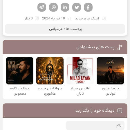
فیسوک
تویتر
لینکدین
واتساپ
تلگرام
آهنگ های جدید
10 فوریه 2024
0 نظر
برچسب ها :
عرشیاس
پست های پیشنهادی
یادمه متین
فانوس میلاد
پروانه دل حسن
دوتا دل کاوه
فولادی
تایان
عاشوری
محمودی
دیدگاه خود را بگذارید