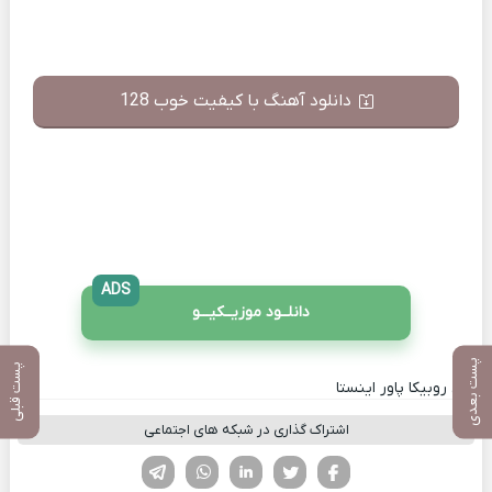
دانلود آهنگ با کیفیت خوب 128
ADS
دانلــود موزیــکیـــو
پست بعدی
پست قبلی
کانال روبیکا پاور اینستا
اشتراک گذاری در شبکه های اجتماعی
فیسوک
تویتر
لینکدین
واتساپ
تلگرام