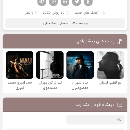
آهنگ های جدید
30 ژوئن 2025
0 نظر
برچسب ها :
احسان اسماعیلی
پست های پیشنهادی
دو قطبی اردلان
پناه شهرام
لب تر کن مهران
ممد امیری محمد
معصومیان
مصطفوی
امیری
دیدگاه خود را بگذارید