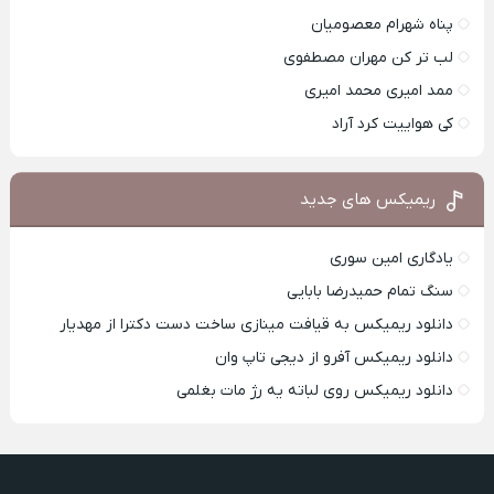
پناه شهرام معصومیان
لب تر کن مهران مصطفوی
ممد امیری محمد امیری
کی هواییت کرد آراد
ریمیکس های جدید
یادگاری امین سوری
سنگ تمام حمیدرضا بابایی
دانلود ریمیکس به قیافت مینازی ساخت دست دکترا از مهدیار
دانلود ریمیکس آفرو از ديجی تاپ وان
دانلود ریمیکس روی لباته یه رژ مات بغلمی