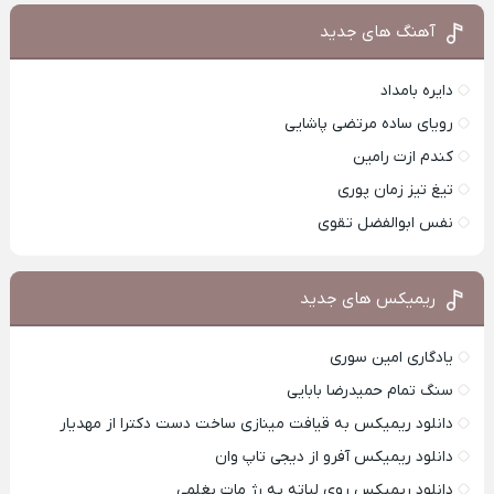
آهنگ های جدید
دایره بامداد
رویای ساده مرتضی پاشایی
کندم ازت رامین
تیغ تیز زمان پوری
نفس ابوالفضل تقوی
ریمیکس های جدید
یادگاری امین سوری
سنگ تمام حمیدرضا بابایی
دانلود ریمیکس به قیافت مینازی ساخت دست دکترا از مهدیار
دانلود ریمیکس آفرو از ديجی تاپ وان
دانلود ریمیکس روی لباته یه رژ مات بغلمی