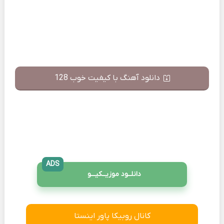
دانلود آهنگ با کیفیت خوب 128
ADS
دانلــود موزیــکیـــو
کانال روبیکا پاور اینستا