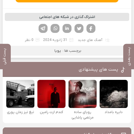
اشتراک گذاری در شبکه های اجتماعی
فیسوک
تویتر
لینکدین
واتساپ
تلگرام
آهنگ های جدید
31 ژانویه 2024
0 نظر
پست بعدی
برچسب ها :
پویا
پست قبلی
پست های پیشنهادی
دایره بامداد
رویای ساده
کندم ازت رامین
تیغ تیز زمان پوری
مرتضی پاشایی