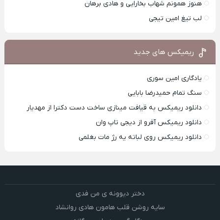
هنوز همونم شهاب بخارایی و هادی برهان
لب تیغ امین تیجی
ریمیکس های جدید
یادگاری امین سوری
سنگ تمام حمیدرضا بابایی
دانلود ریمیکس به قیافت مینازی ساخت دست دکترا از مهدیار
دانلود ریمیکس آفرو از ديجی تاپ وان
دانلود ریمیکس روی لباته یه رژ مات بغلمی
دختر دیوونه ی من فدی
سایه روشن قلب هامون هادی روانشاد