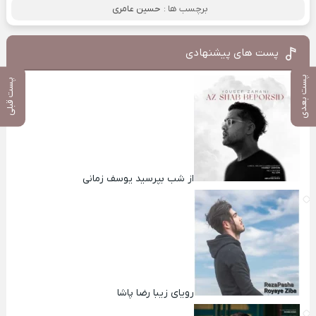
برچسب ها :
حسین عامری
پست های پیشنهادی
پست بعدی
پست قبلی
از شب بپرسید یوسف زمانی
رویای زیبا رضا پاشا