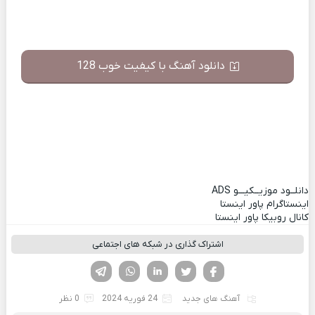
دانلود آهنگ با کیفیت خوب 128
دانلــود موزیــکیـــو
ADS
اینستاگرام پاور اینستا
کانال روبیکا پاور اینستا
اشتراک گذاری در شبکه های اجتماعی
فیسوک
تویتر
لینکدین
واتساپ
تلگرام
آهنگ های جدید
24 فوریه 2024
0 نظر