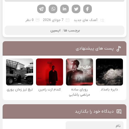
فیسوک
تویتر
لینکدین
واتساپ
تلگرام
آهنگ های جدید
7 جولای 2026
0 نظر
برچسب ها :
ایسین
پست های پیشنهادی
دایره بامداد
رویای ساده
کندم ازت رامین
تیغ تیز زمان پوری
مرتضی پاشایی
دیدگاه خود را بگذارید