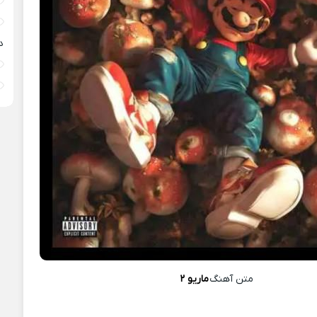
د
متن آهنگ
ماریو ۲