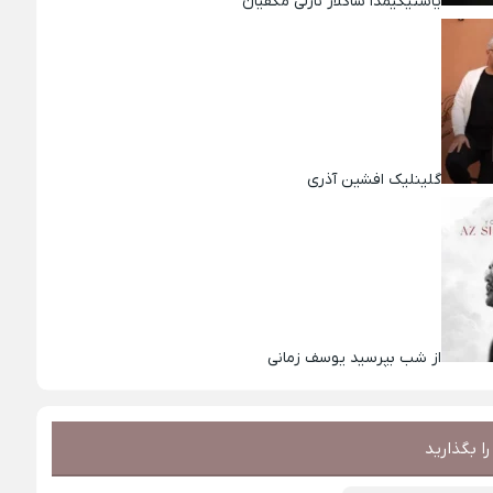
یاستیگیمدا ساکلار نازلی مکفیان
گلینلیک افشین آذری
از شب بپرسید یوسف زمانی
ا بگذارید