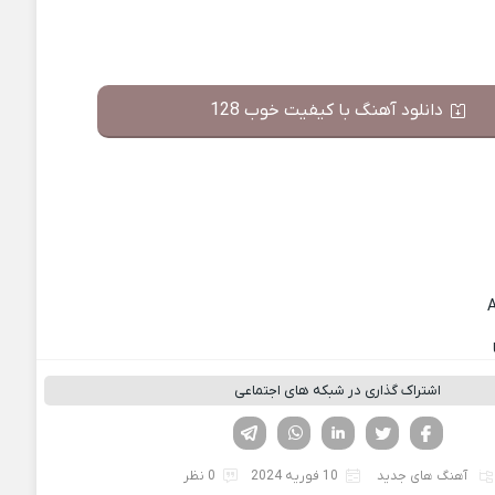
دانلود آهنگ با کیفیت خوب 128
اشتراک گذاری در شبکه های اجتماعی
فیسوک
تویتر
لینکدین
واتساپ
تلگرام
آهنگ های جدید
10 فوریه 2024
0 نظر