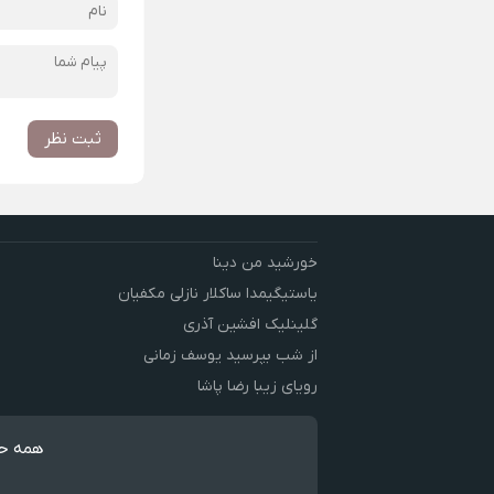
ثبت نظر
خورشید من دینا
یاستیگیمدا ساکلار نازلی مکفیان
گلینلیک افشین آذری
از شب بپرسید یوسف زمانی
رویای زیبا رضا پاشا
همه حق