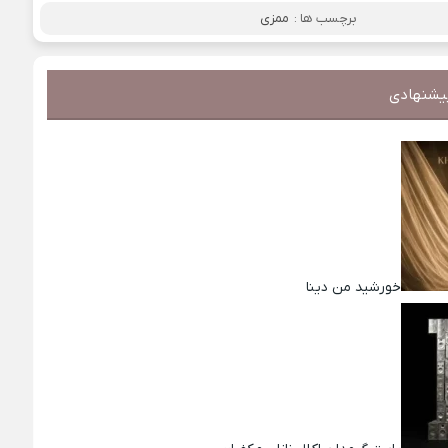
برچسب ها :
ممزی
یشنهادی
خورشید من دینا