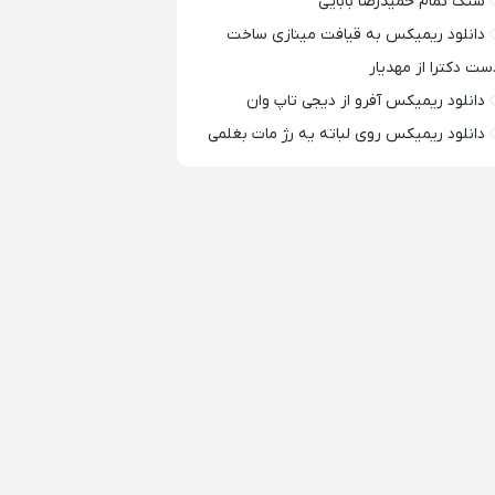
سنگ تمام حمیدرضا بابایی
دانلود ریمیکس به قیافت مینازی ساخت
ست دکترا از مهدیار
دانلود ریمیکس آفرو از ديجی تاپ وان
دانلود ریمیکس روی لباته یه رژ مات بغلمی