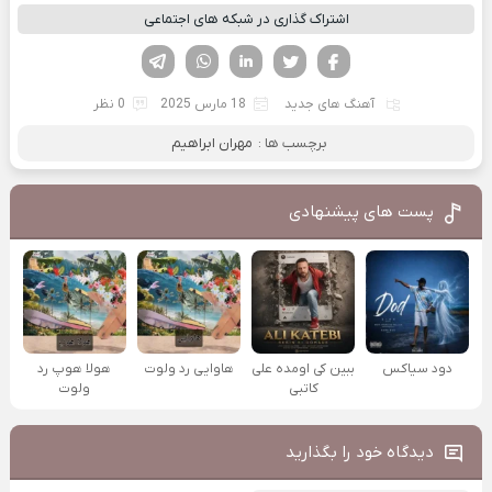
اشتراک گذاری در شبکه های اجتماعی
فیسوک
تویتر
لینکدین
واتساپ
تلگرام
آهنگ های جدید
18 مارس 2025
0 نظر
برچسب ها :
مهران ابراهیم
پست های پیشنهادی
دود سیاکس
ببین کی اومده علی
هاوایی رد ولوت
هولا هوپ رد
کاتبی
ولوت
دیدگاه خود را بگذارید