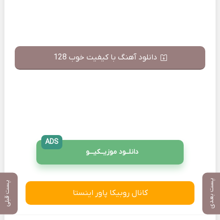
دانلود آهنگ با کیفیت خوب 128
ADS
دانلــود موزیــکیـــو
پست بعدی
پست قبلی
کانال روبیکا پاور اینستا