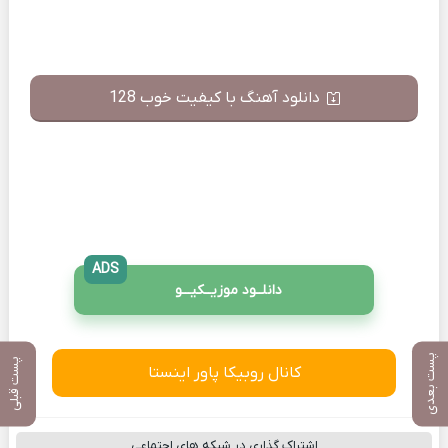
دانلود آهنگ با کیفیت خوب 128
ADS
دانلــود موزیــکیـــو
پست بعدی
پست قبلی
کانال روبیکا پاور اینستا
اشتراک گذاری در شبکه های اجتماعی