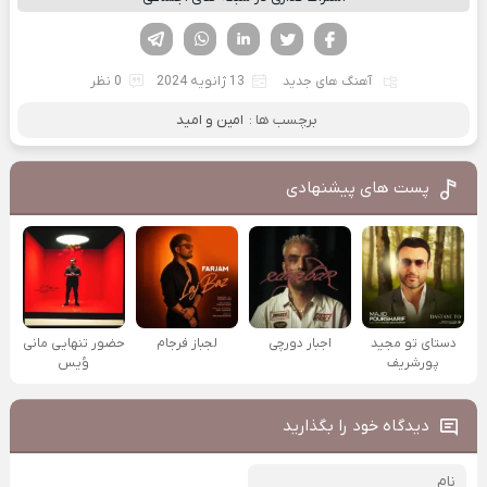
فیسوک
تویتر
لینکدین
واتساپ
تلگرام
آهنگ های جدید
13 ژانویه 2024
0 نظر
برچسب ها :
امین و امید
پست های پیشنهادی
دستای تو مجید
اجبار دورچی
لجباز فرجام
حضور تنهایی مانی
پورشریف
وُیس
دیدگاه خود را بگذارید