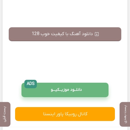
دانلود آهنگ با کیفیت خوب 128
ADS
دانلــود موزیــکیـــو
پست بعدی
پست قبلی
کانال روبیکا پاور اینستا