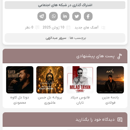
اشتراک گذاری در شبکه های اجتماعی
فیسوک
تویتر
لینکدین
واتساپ
تلگرام
آهنگ های جدید
10 ژوئن 2025
0 نظر
برچسب ها :
سپهر عبدالهی
پست های پیشنهادی
یادمه متین
فانوس میلاد
پروانه دل حسن
دوتا دل کاوه
فولادی
تایان
عاشوری
محمودی
دیدگاه خود را بگذارید