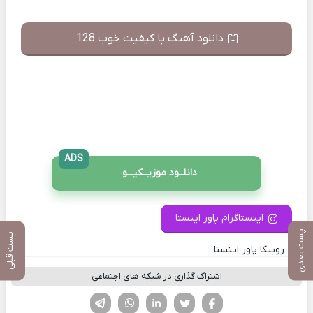
دانلود آهنگ با کیفیت خوب 128
ADS
دانلــود موزیــکیـــو
اینستاگرام پاور اینستا
پست بعدی
پست قبلی
کانال روبیکا پاور اینستا
اشتراک گذاری در شبکه های اجتماعی
فیسوک
تویتر
لینکدین
واتساپ
تلگرام