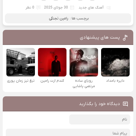
آهنگ های جدید
30 جولای 2025
0 نظر
برچسب ها :
رامین تجنگی
پست های پیشنهادی
دایره بامداد
رویای ساده
کندم ازت رامین
تیغ تیز زمان پوری
مرتضی پاشایی
دیدگاه خود را بگذارید