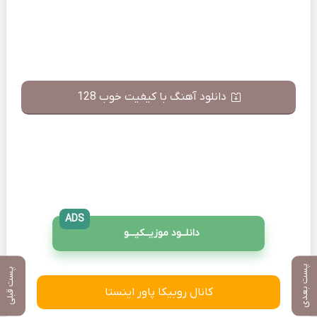
دانلود آهنگ با کیفیت خوب 128
ADS
دانلــود موزیــکیـــو
پست بعدی
پست قبلی
کانال روبیکا پاور اینستا