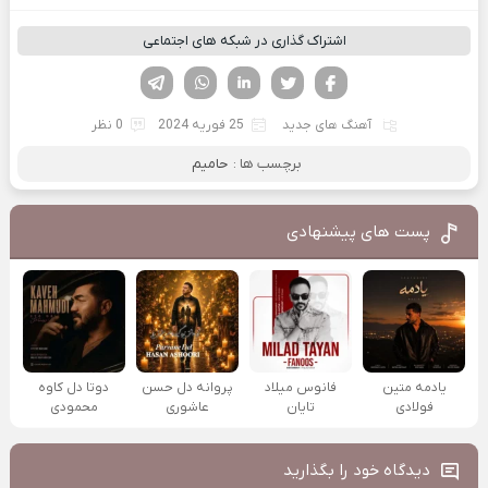
اشتراک گذاری در شبکه های اجتماعی
فیسوک
تویتر
لینکدین
واتساپ
تلگرام
آهنگ های جدید
25 فوریه 2024
0 نظر
برچسب ها :
حامیم
پست های پیشنهادی
یادمه متین
فانوس میلاد
پروانه دل حسن
دوتا دل کاوه
فولادی
تایان
عاشوری
محمودی
دیدگاه خود را بگذارید