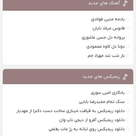
آهنگ های جدید
یادمه متین فولادی
فانوس میلاد تایان
پروانه دل حسن عاشوری
دوتا دل کاوه محمودی
باز شب شد مهراد جم
ریمیکس های جدید
یادگاری امین سوری
سنگ تمام حمیدرضا بابایی
دانلود ریمیکس به قیافت مینازی ساخت دست دکترا از مهدیار
دانلود ریمیکس آفرو از ديجی تاپ وان
دانلود ریمیکس روی لباته یه رژ مات بغلمی