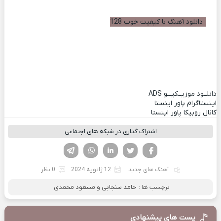
دانلود آهنگ با کیفیت خوب 128
دانلــود موزیــکیـــو
ADS
اینستاگرام پاور اینستا
کانال روبیکا پاور اینستا
اشتراک گذاری در شبکه های اجتماعی
فیسوک
تویتر
لینکدین
واتساپ
تلگرام
آهنگ های جدید
12 ژانویه 2024
0 نظر
برچسب ها :
حامد سنجابی و مسعود محمدی
پست های پیشنهادی