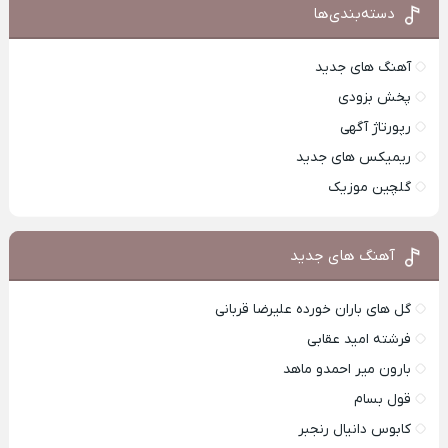
دسته‌بندی‌ها
آهنگ های جدید
پخش بزودی
رپورتاژ آگهی
ریمیکس های جدید
گلچین موزیک
آهنگ های جدید
گل های باران خورده علیرضا قربانی
فرشته امید عقابی
بارون میر احمدو ماهد
قول بسام
کابوس دانیال رنجبر