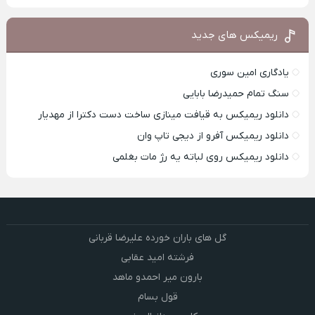
ریمیکس های جدید
یادگاری امین سوری
سنگ تمام حمیدرضا بابایی
دانلود ریمیکس به قیافت مینازی ساخت دست دکترا از مهدیار
دانلود ریمیکس آفرو از ديجی تاپ وان
دانلود ریمیکس روی لباته یه رژ مات بغلمی
گل های باران خورده علیرضا قربانی
فرشته امید عقابی
بارون میر احمدو ماهد
قول بسام