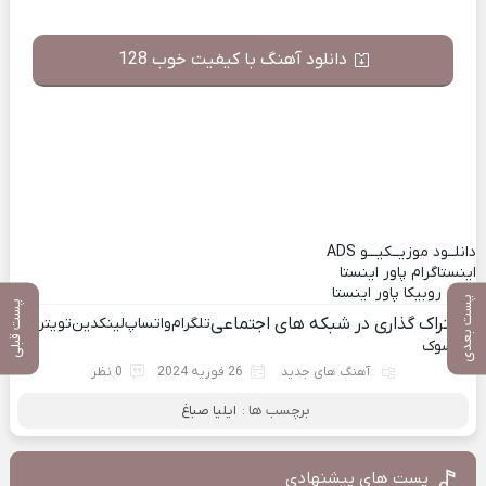
دانلود آهنگ با کیفیت خوب 128
دانلــود موزیــکیـــو
ADS
اینستاگرام پاور اینستا
کانال روبیکا پاور اینستا
پست بعدی
پست قبلی
اشتراک گذاری در شبکه های اجتماعی
تلگرام
واتساپ
لینکدین
تویتر
فیسوک
آهنگ های جدید
26 فوریه 2024
0 نظر
برچسب ها :
ایلیا صباغ
پست های پیشنهادی