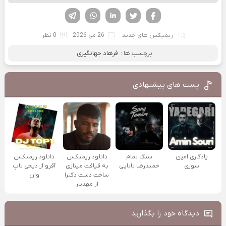
فیسوک
تویتر
لینکدین
واتساپ
تلگرام
ریمیکس های جدید
26 می 2026
0 نظر
برچسب ها :
فرهاد جهانگیری
پست های پیشنهادی
یادگاری امین
سنگ تمام
دانلود ریمیکس
دانلود ریمیکس
سوری
حمیدرضا بابایی
به قیافت مینازی
آفرو از ديجی تاپ
ساخت دست دکترا
وان
از مهدیار
دیدگاه خود را بگذارید