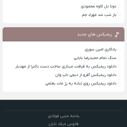
دوتا دل کاوه محمودی
باز شب شد مهراد جم
ریمیکس های جدید
یادگاری امین سوری
سنگ تمام حمیدرضا بابایی
دانلود ریمیکس به قیافت مینازی ساخت دست دکترا از مهدیار
دانلود ریمیکس آفرو از ديجی تاپ وان
دانلود ریمیکس روی لباته یه رژ مات بغلمی
یادمه متین فولادی
فانوس میلاد تایان