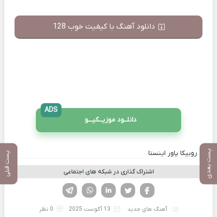
دانلود آهنگ با کیفیت خوب 128
ADS
دانلــود موزیــکیـــو
پست بعدی
کانال روبیکا پاور اینستا
پست قبلی
اشتراک گذاری در شبکه های اجتماعی
فیسوک
تویتر
لینکدین
واتساپ
تلگرام
آهنگ های جدید
13 آگوست 2025
0 نظر