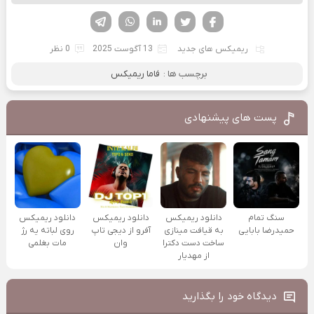
فیسوک
تویتر
لینکدین
واتساپ
تلگرام
ریمیکس های جدید
13 آگوست 2025
0 نظر
برچسب ها :
فاما ریمیکس
پست های پیشنهادی
سنگ تمام
دانلود ریمیکس
دانلود ریمیکس
دانلود ریمیکس
حمیدرضا بابایی
به قیافت مینازی
آفرو از ديجی تاپ
روی لباته یه رژ
ساخت دست دکترا
وان
مات بغلمی
از مهدیار
دیدگاه خود را بگذارید