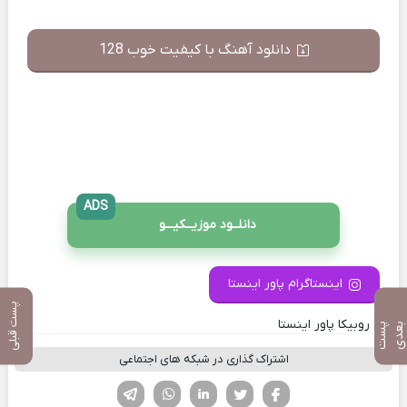
دانلود آهنگ با کیفیت خوب 128
ADS
دانلــود موزیــکیـــو
اینستاگرام پاور اینستا
پست قبلی
کانال روبیکا پاور اینستا
پ
س
ت
ب
ع
د
اشتراک گذاری در شبکه های اجتماعی
فیسوک
تویتر
لینکدین
واتساپ
تلگرام