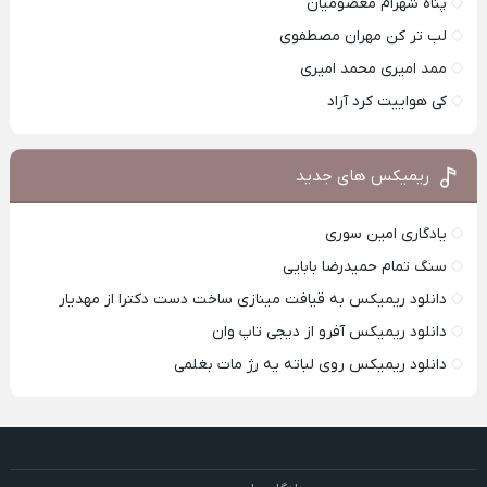
پناه شهرام معصومیان
لب تر کن مهران مصطفوی
ممد امیری محمد امیری
کی هواییت کرد آراد
ریمیکس های جدید
یادگاری امین سوری
سنگ تمام حمیدرضا بابایی
دانلود ریمیکس به قیافت مینازی ساخت دست دکترا از مهدیار
دانلود ریمیکس آفرو از ديجی تاپ وان
دانلود ریمیکس روی لباته یه رژ مات بغلمی