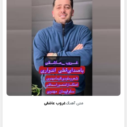
متن آهنگ
غروب عاشقی