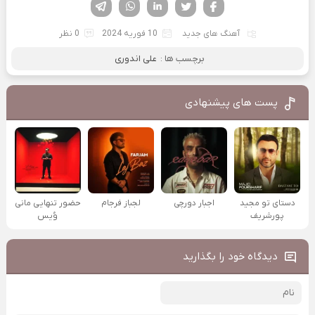
فیسوک
تویتر
لینکدین
واتساپ
تلگرام
آهنگ های جدید
10 فوریه 2024
0 نظر
برچسب ها :
علی اندوری
پست های پیشنهادی
دستای تو مجید
اجبار دورچی
لجباز فرجام
حضور تنهایی مانی
پورشریف
وُیس
دیدگاه خود را بگذارید