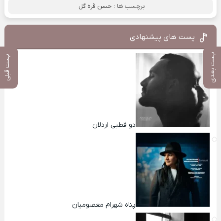
برچسب ها :
حسن قره گل
پست های پیشنهادی
پست بعدی
پست قبلی
دو قطبی اردلان
پناه شهرام معصومیان