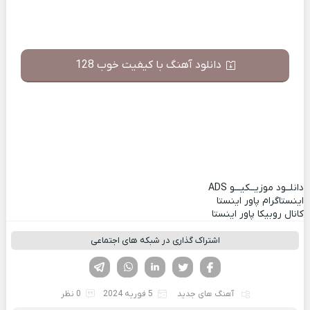
دانلود آهنگ با کیفیت خوب 128
دانلــود موزیــکیـــو
ADS
اینستاگرام پاور اینستا
کانال روبیکا پاور اینستا
اشتراک گذاری در شبکه های اجتماعی
فیسوک
تویتر
لینکدین
واتساپ
تلگرام
آهنگ های جدید
5 فوریه 2024
0 نظر