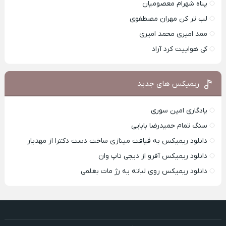
پناه شهرام معصومیان
لب تر کن مهران مصطفوی
ممد امیری محمد امیری
کی هواییت کرد آراد
ریمیکس های جدید
یادگاری امین سوری
سنگ تمام حمیدرضا بابایی
دانلود ریمیکس به قیافت مینازی ساخت دست دکترا از مهدیار
دانلود ریمیکس آفرو از ديجی تاپ وان
دانلود ریمیکس روی لباته یه رژ مات بغلمی