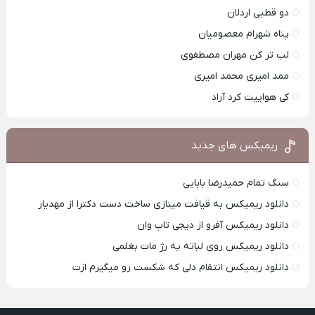
دو قطبی اردلان
پناه شهرام معصومیان
لب تر کن مهران مصطفوی
ممد امیری محمد امیری
کی هواییت کرد آراد
ریمیکس های جدید
سنگ تمام حمیدرضا بابایی
دانلود ریمیکس به قیافت مینازی ساخت دست دکترا از مهدیار
دانلود ریمیکس آفرو از ديجی تاپ وان
دانلود ریمیکس روی لباته یه رژ مات بغلمی
دانلود ریمیکس انتقام دلی که شکست رو میگیرم ازت