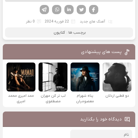
فیسوک
تویتر
لینکدین
واتساپ
تلگرام
آهنگ های جدید
22 فوریه 2024
0 نظر
برچسب ها :
کتایون
پست های پیشنهادی
دو قطبی اردلان
پناه شهرام
لب تر کن مهران
ممد امیری محمد
معصومیان
مصطفوی
امیری
دیدگاه خود را بگذارید