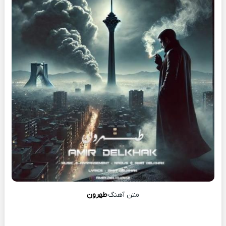
متن آهنگ
طهرون