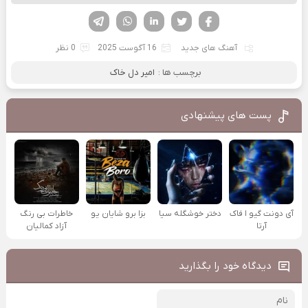
فیسوک
تویتر
لینکدین
واتساپ
تلگرام
آهنگ های جدید
16 آگوست 2025
0 نظر
برچسب ها :
امیر دل خاک
پست های پیشنهادی
آی دونت گیو ا فاک
دختر خوشگله سیا
بزا برو شایان یو
خاطرات بی رنگ
آرتا
آزاد کمالیان
دیدگاه خود را بگذارید