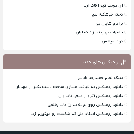
آی دونت گیو ا فاک آرتا
دختر خوشگله سیا
بزا برو شایان یو
خاطرات بی رنگ آزاد کمالیان
دود سیاکس
ریمیکس های جدید
سنگ تمام حمیدرضا بابایی
دانلود ریمیکس به قیافت مینازی ساخت دست دکترا از مهدیار
دانلود ریمیکس آفرو از ديجی تاپ وان
دانلود ریمیکس روی لباته یه رژ مات بغلمی
دانلود ریمیکس انتقام دلی که شکست رو میگیرم ازت