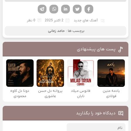
فیسوک
تویتر
لینکدین
واتساپ
تلگرام
آهنگ های جدید
2 اکتبر 2025
0 نظر
برچسب ها :
حامد زمانی
پست های پیشنهادی
یادمه متین
فانوس میلاد
پروانه دل حسن
دوتا دل کاوه
فولادی
تایان
عاشوری
محمودی
دیدگاه خود را بگذارید