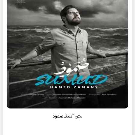
متن آهنگ
صمود