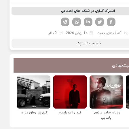
اشتراک گذاری در شبکه های اجتماعی
فیسوک
تویتر
لینکدین
واتساپ
تلگرام
آهنگ های جدید
14 ژوئن 2026
0 نظر
برچسب ها :
ژک
یشنهادی
رویای ساده مرتضی
کندم ازت رامین
تیغ تیز زمان پوری
پاشایی