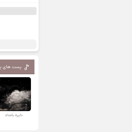
پست های پ
دایره بامداد