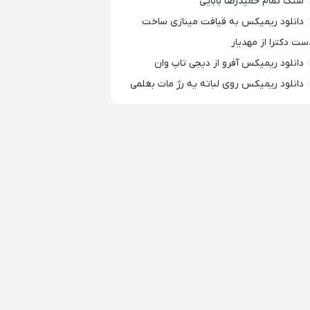
سنگ تمام حمیدرضا بابایی
دانلود ریمیکس به قیافت مینازی ساخت
ست دکترا از مهدیار
دانلود ریمیکس آفرو از ديجی تاپ وان
دانلود ریمیکس روی لباته یه رژ مات بغلمی