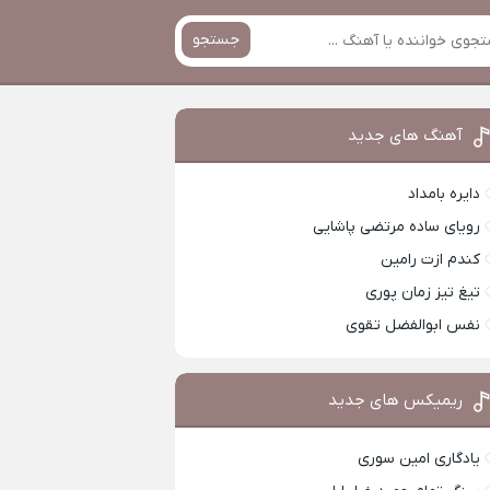
جستجو
آهنگ های جدید
دایره بامداد
رویای ساده مرتضی پاشایی
کندم ازت رامین
تیغ تیز زمان پوری
نفس ابوالفضل تقوی
ریمیکس های جدید
یادگاری امین سوری