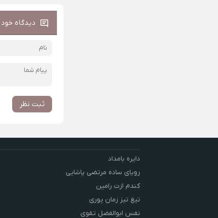
دیدگاه خود ر
ثبت نظر
دایره بامداد
رویای ساده مرتضی پاشایی
کندم ازت رامین
تیغ تیز زمان پوری
نفس ابوالفضل تقوی