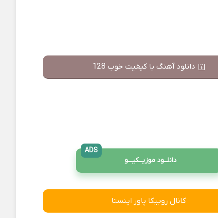
دانلود آهنگ با کیفیت خوب 128
ADS
دانلــود موزیــکیـــو
کانال روبیکا پاور اینستا