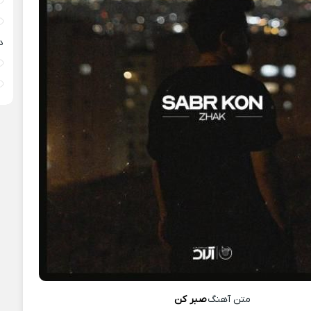
د
متن آهنگ
صبر کن