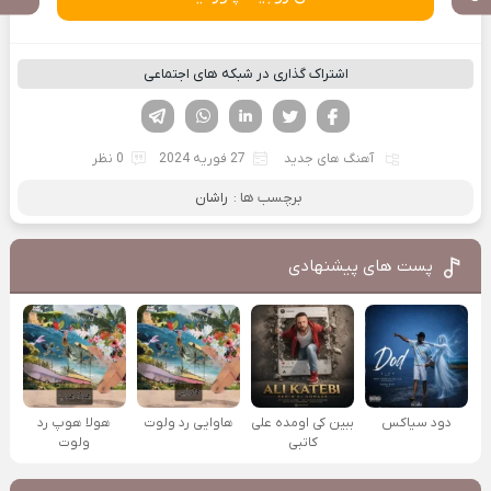
اشتراک گذاری در شبکه های اجتماعی
فیسوک
تویتر
لینکدین
واتساپ
تلگرام
آهنگ های جدید
27 فوریه 2024
0 نظر
برچسب ها :
راشان
پست های پیشنهادی
دود سیاکس
ببین کی اومده علی
هاوایی رد ولوت
هولا هوپ رد
کاتبی
ولوت