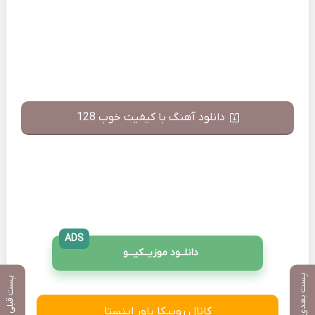
دانلود آهنگ با کیفیت خوب 128
ADS
دانلــود موزیــکیـــو
پست بعدی
پست قبلی
کانال روبیکا پاور اینستا