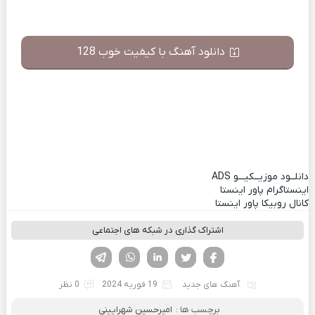
دانلود آهنگ با کیفیت خوب 128
دانلــود موزیــکیـــو
ADS
اینستاگرام پاور اینستا
کانال روبیکا پاور اینستا
اشتراک گذاری در شبکه های اجتماعی
فیسوک
تویتر
لینکدین
واتساپ
تلگرام
آهنگ های جدید
19 فوریه 2024
0 نظر
برچسب ها :
امیرحسین شهرایینی