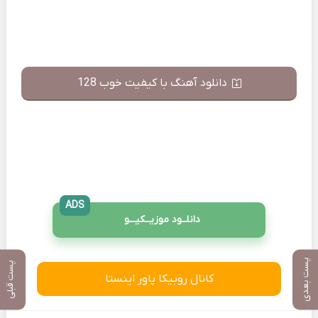
دانلود آهنگ با کیفیت خوب 128
ADS
دانلــود موزیــکیـــو
پست بعدی
پست قبلی
کانال روبیکا پاور اینستا