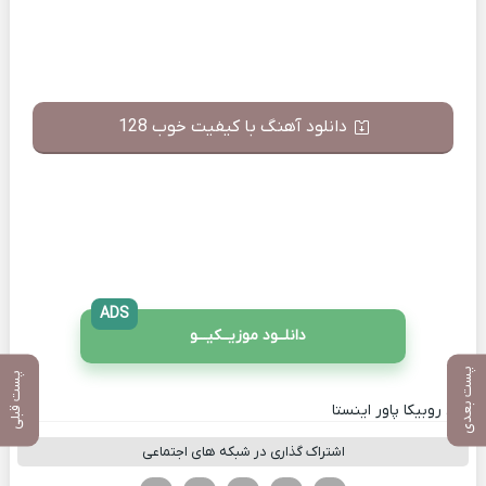
دانلود آهنگ با کیفیت خوب 128
ADS
دانلــود موزیــکیـــو
پست بعدی
پست قبلی
کانال روبیکا پاور اینستا
اشتراک گذاری در شبکه های اجتماعی