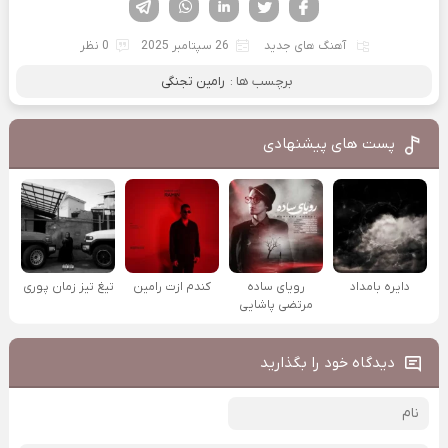
فیسوک
تویتر
لینکدین
واتساپ
تلگرام
آهنگ های جدید
26 سپتامبر 2025
0 نظر
برچسب ها :
رامین تجنگی
پست های پیشنهادی
دایره بامداد
رویای ساده
کندم ازت رامین
تیغ تیز زمان پوری
مرتضی پاشایی
دیدگاه خود را بگذارید