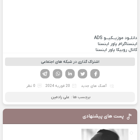
دانلــود موزیــکیـــو
ADS
اینستاگرام پاور اینستا
کانال روبیکا پاور اینستا
اشتراک گذاری در شبکه های اجتماعی
فیسوک
تویتر
لینکدین
واتساپ
تلگرام
آهنگ های جدید
20 فوریه 2024
0 نظر
برچسب ها :
علی رادمین
پست های پیشنهادی