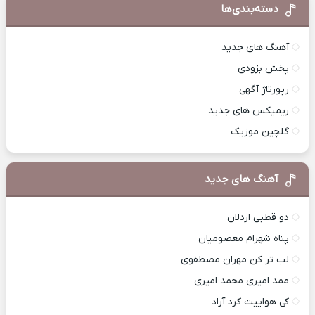
دسته‌بندی‌ها
آهنگ های جدید
پخش بزودی
رپورتاژ آگهی
ریمیکس های جدید
گلچین موزیک
آهنگ های جدید
دو قطبی اردلان
پناه شهرام معصومیان
لب تر کن مهران مصطفوی
ممد امیری محمد امیری
کی هواییت کرد آراد