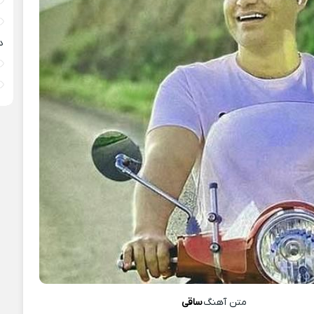
د
متن آهنگ
ساقی