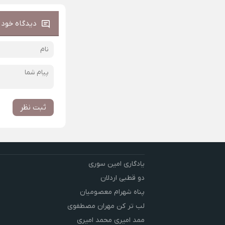
دیدگاه خود ر
ثبت نظر
یادگاری امین سوری
دو قطبی اردلان
پناه شهرام معصومیان
لب تر کن مهران مصطفوی
ممد امیری محمد امیری