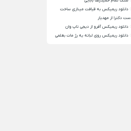
سنگ تمام حمیدرضا بابایی
دانلود ریمیکس به قیافت مینازی ساخت
ست دکترا از مهدیار
دانلود ریمیکس آفرو از ديجی تاپ وان
دانلود ریمیکس روی لباته یه رژ مات بغلمی