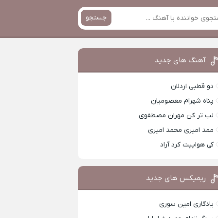
جستجو
آهنگ های جدید
دو قطبی اردلان
پناه شهرام معصومیان
لب تر کن مهران مصطفوی
ممد امیری محمد امیری
کی هواییت کرد آراد
ریمیکس های جدید
یادگاری امین سوری