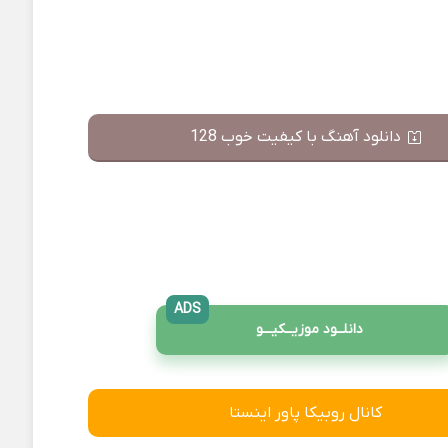
دانلود آهنگ با کیفیت خوب 128
ADS
دانلــود موزیــکیـــو
کانال روبیکا پاور اینستا