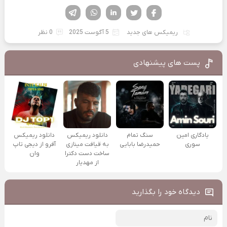
فیسوک
تویتر
لینکدین
واتساپ
تلگرام
ریمیکس های جدید
5 آگوست 2025
0 نظر
پست های پیشنهادی
یادگاری امین
سنگ تمام
دانلود ریمیکس
دانلود ریمیکس
سوری
حمیدرضا بابایی
به قیافت مینازی
آفرو از ديجی تاپ
ساخت دست دکترا
وان
از مهدیار
دیدگاه خود را بگذارید