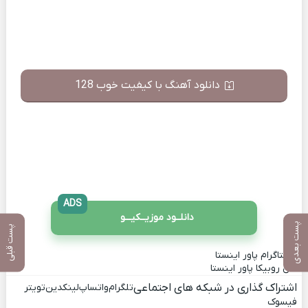
دانلود آهنگ با کیفیت خوب 128
ADS
دانلــود موزیــکیـــو
پست بعدی
پست قبلی
اینستاگرام پاور اینستا
کانال روبیکا پاور اینستا
اشتراک گذاری در شبکه های اجتماعی
تلگرام
واتساپ
لینکدین
تویتر
فیسوک