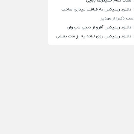
سنگ تمام حمیدرضا بابایی
دانلود ریمیکس به قیافت مینازی ساخت
ست دکترا از مهدیار
دانلود ریمیکس آفرو از ديجی تاپ وان
دانلود ریمیکس روی لباته یه رژ مات بغلمی