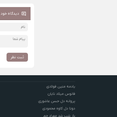
دیدگاه خود ر
ثبت نظر
یادمه متین فولادی
فانوس میلاد تایان
پروانه دل حسن عاشوری
دوتا دل کاوه محمودی
باز شب شد مهراد جم