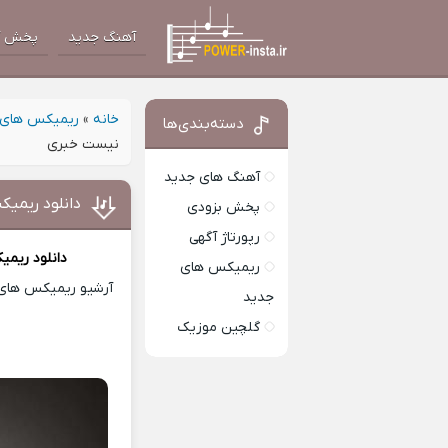
آهنگ جدید
پخش آ
خانه
»
ریمیکس های 
دسته‌بندی‌ها
نیست خبری
آهنگ های جدید
دانلود ریمی
پخش بزودی
رپورتاژ آگهی
دانلود ریم
ریمیکس های
آرشیو ریمیکس های ا
جدید
گلچین موزیک