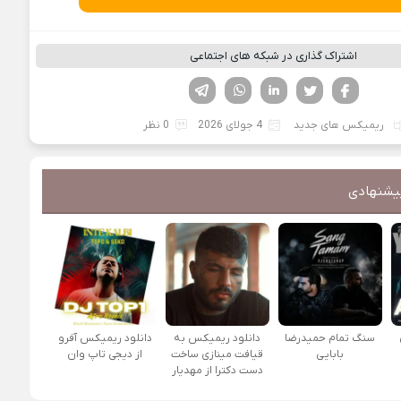
اشتراک گذاری در شبکه های اجتماعی
فیسوک
تویتر
لینکدین
واتساپ
تلگرام
ریمیکس های جدید
4 جولای 2026
0 نظر
یشنهادی
سنگ تمام حمیدرضا
دانلود ریمیکس به
دانلود ریمیکس آفرو
بابایی
قیافت مینازی ساخت
از ديجی تاپ وان
دست دکترا از مهدیار