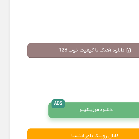
دانلود آهنگ با کیفیت خوب 128
ADS
دانلــود موزیــکیـــو
کانال روبیکا پاور اینستا