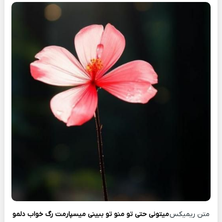
متن ریمیکس
میتونی حتی تو منو تو ببینی میسپارمت رگ خواب دلمو