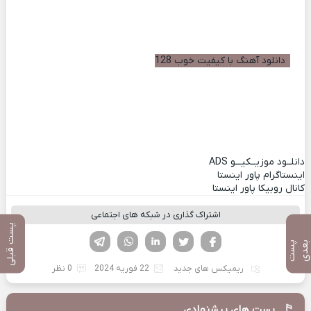
دانلود آهنگ با کیفیت خوب 128
دانلــود موزیــکیـــو
ADS
اینستاگرام پاور اینستا
کانال روبیکا پاور اینستا
اشتراک گذاری در شبکه های اجتماعی
پست قبلی
فیسوک
تویتر
لینکدین
واتساپ
تلگرام
پ
س
ت
ب
ع
د
ریمیکس های جدید
22 فوریه 2024
0 نظر
پست های پیشنهادی