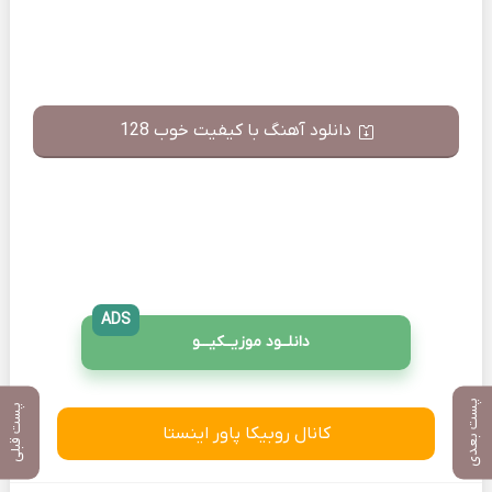
دانلود آهنگ با کیفیت خوب 128
ADS
دانلــود موزیــکیـــو
پست بعدی
پست قبلی
کانال روبیکا پاور اینستا