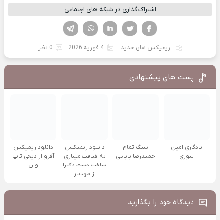
اشتراک گذاری در شبکه های اجتماعی
فیسوک
تویتر
لینکدین
واتساپ
تلگرام
ریمیکس های جدید
4 فوریه 2026
0 نظر
پست های پیشنهادی
یادگاری امین
سنگ تمام
دانلود ریمیکس
دانلود ریمیکس
سوری
حمیدرضا بابایی
به قیافت مینازی
آفرو از ديجی تاپ
ساخت دست دکترا
وان
از مهدیار
دیدگاه خود را بگذارید