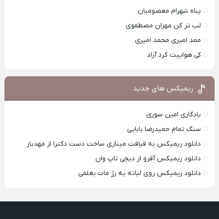
پناه شهرام معصومیان
لب تر کن مهران مصطفوی
ممد امیری محمد امیری
کی هواییت کرد آراد
ریمیکس های جدید
یادگاری امین سوری
سنگ تمام حمیدرضا بابایی
دانلود ریمیکس به قیافت مینازی ساخت دست دکترا از مهدیار
دانلود ریمیکس آفرو از ديجی تاپ وان
دانلود ریمیکس روی لباته یه رژ مات بغلمی