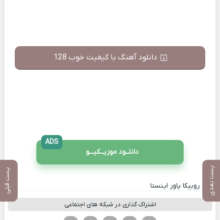
دانلود آهنگ با کیفیت خوب 128
ADS
دانلــود موزیــکیـــو
پست بعدی
پست قبلی
کانال روبیکا پاور اینستا
اشتراک گذاری در شبکه های اجتماعی