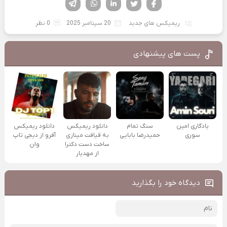
فیسوک
تویتر
لینکدین
واتساپ
تلگرام
ریمیکس های جدید
20 سپتامبر 2025
0 نظر
پست های پیشنهادی
یادگاری امین
سنگ تمام
دانلود ریمیکس
دانلود ریمیکس
سوری
حمیدرضا بابایی
به قیافت مینازی
آفرو از ديجی تاپ
ساخت دست دکترا
وان
از مهدیار
دیدگاه خود را بگذارید