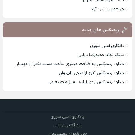
ممد امیری محمد امیری
کی هواییت کرد آراد
ریمیکس های جدید
یادگاری امین سوری
سنگ تمام حمیدرضا بابایی
دانلود ریمیکس به قیافت مینازی ساخت دست دکترا از مهدیار
دانلود ریمیکس آفرو از ديجی تاپ وان
دانلود ریمیکس روی لباته یه رژ مات بغلمی
یادگاری امین سوری
دو قطبی اردلان
پناه شهرام معصومیان