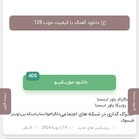
دانلود آهنگ با کیفیت خوب 128
ADS
دانلــود موزیــکیـــو
پست بعدی
پست قبلی
اینستاگرام پاور اینستا
کانال روبیکا پاور اینستا
اشتراک گذاری در شبکه های اجتماعی
تلگرام
واتساپ
لینکدین
تویتر
فیسوک
ریمیکس های جدید
19 ژانویه 2024
0 نظر