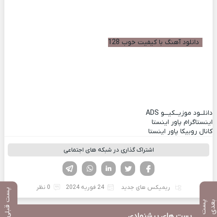
دانلود آهنگ با کیفیت خوب 128
دانلــود موزیــکیـــو
ADS
اینستاگرام پاور اینستا
کانال روبیکا پاور اینستا
اشتراک گذاری در شبکه های اجتماعی
فیسوک
تویتر
لینکدین
واتساپ
تلگرام
ریمیکس های جدید
24 فوریه 2024
0 نظر
پست قبلی
پ
س
ت
ب
ع
د
پست های پیشنهادی