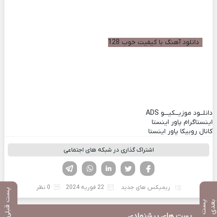
دانلود آهنگ با کیفیت خوب 128
دانلــود موزیــکیـــو
ADS
اینستاگرام پاور اینستا
کانال روبیکا پاور اینستا
اشتراک گذاری در شبکه های اجتماعی
فیسوک
تویتر
لینکدین
واتساپ
تلگرام
ریمیکس های جدید
22 فوریه 2024
0 نظر
پست قبلی
پ
س
ت
ب
ع
د
پست های پیشنهادی