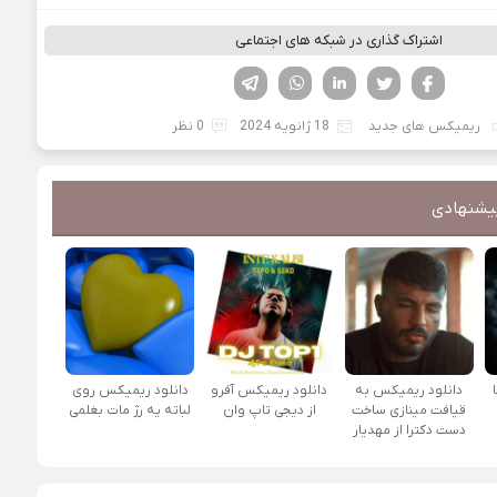
اشتراک گذاری در شبکه های اجتماعی
فیسوک
تویتر
لینکدین
واتساپ
تلگرام
ریمیکس های جدید
18 ژانویه 2024
0 نظر
یشنهادی
دانلود ریمیکس به
دانلود ریمیکس آفرو
دانلود ریمیکس روی
قیافت مینازی ساخت
از ديجی تاپ وان
لباته یه رژ مات بغلمی
دست دکترا از مهدیار