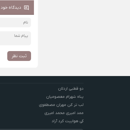
دیدگاه خود ر
ثبت نظر
دو قطبی اردلان
پناه شهرام معصومیان
لب تر کن مهران مصطفوی
ممد امیری محمد امیری
کی هواییت کرد آراد