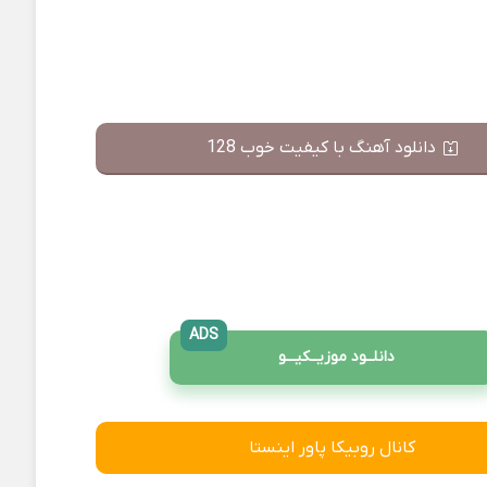
دانلود آهنگ با کیفیت خوب 128
ADS
دانلــود موزیــکیـــو
کانال روبیکا پاور اینستا