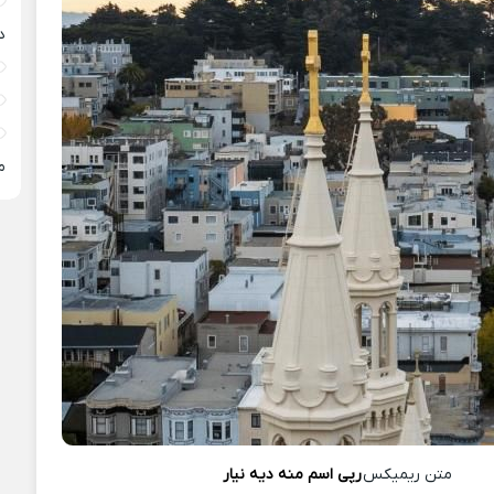
د
م
متن ریمیکس
رپی اسم منه دیه نیار