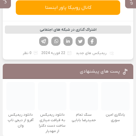
کانال روبیکا پاور اینستا
اشتراک گذاری در شبکه های اجتماعی
فیسوک
تویتر
لینکدین
واتساپ
تلگرام
ریمیکس های جدید
22 فوریه 2024
0 نظر
پست های پیشنهادی
یادگاری امین
سنگ تمام
دانلود ریمیکس
دانلود ریمیکس
سوری
حمیدرضا بابایی
به قیافت مینازی
آفرو از ديجی تاپ
ساخت دست دکترا
وان
از مهدیار