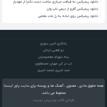
دانلود ریمیکس به قیافت مینازی ساخت دست دکترا از مهدیار
دانلود ریمیکس آفرو از ديجی تاپ وان
دانلود ریمیکس روی لباته یه رژ مات بغلمی
یادگاری امین سوری
دو قطبی اردلان
پناه شهرام معصومیان
لب تر کن مهران مصطفوی
ممد امیری محمد امیری
همه حقوق مادی ، معنوی ، آهنگ ها و پوسته برای سایت پاور اینستا
محفوظ می باشد.
طراحی قالب وردپرس
:
وبیت