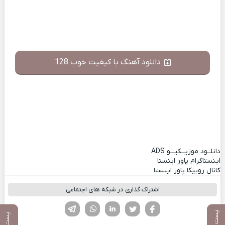
دانلود آهنگ با کیفیت خوب 128
دانلــود موزیــکیـــو
ADS
اینستاگرام پاور اینستا
کانال روبیکا پاور اینستا
اشتراک گذاری در شبکه های اجتماعی
فیسوک
تویتر
لینکدین
واتساپ
تلگرام