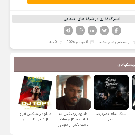
اشتراک گذاری در شبکه های اجتماعی
فیسوک
تویتر
لینکدین
واتساپ
تلگرام
ریمیکس های جدید
8 جولای 2026
0 نظر
یشنهادی
سنگ تمام حمیدرضا
دانلود ریمیکس به
دانلود ریمیکس آفرو
بابایی
قیافت مینازی ساخت
از ديجی تاپ وان
دست دکترا از مهدیار