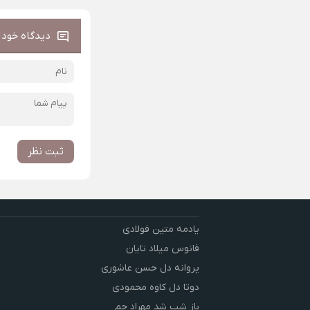
دیدگاه خود ر
ثبت نظر
یادمه متین فولادی
فانوس میلاد تایان
پروانه دل حسن عاشوری
دوتا دل کاوه محمودی
باز شب شد مهراد جم