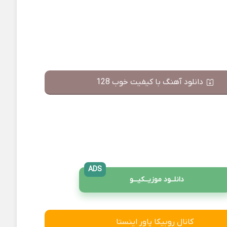
دانلود آهنگ با کیفیت خوب 128
ADS
دانلــود موزیــکیـــو
کانال روبیکا پاور اینستا