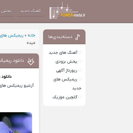
آهنگ جدید
پخش آ
خانه
»
ریمیکس های 
دسته‌بندی‌ها
میده
آهنگ های جدید
دانلود ریمیک
پخش بزودی
رپورتاژ آگهی
دانلود
ریمیکس های
آرشیو ریمیکس های ا
جدید
گلچین موزیک