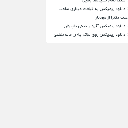
سنگ تمام حمیدرضا بابایی
دانلود ریمیکس به قیافت مینازی ساخت
ست دکترا از مهدیار
دانلود ریمیکس آفرو از ديجی تاپ وان
دانلود ریمیکس روی لباته یه رژ مات بغلمی